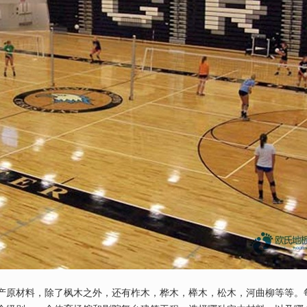
产原材料，除了枫木之外，还有柞木，桦木，榉木，松木，河曲柳等等。