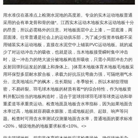
用水准仪在基准点上检测水泥地的高度差。专业的实木运动地板普通
采用的会有单龙骨和骨的做*。江西实木运动木地板实木运动地板十分
的昂贵，所以必需格外的注意。对地板面层中止上漆，一层底漆，两
层面漆。往常普通是社会上的运动俱乐部，为了减少投资本钱都不采
用铺装实木运动地板，直接在水泥空中上铺装PVC运动地板。就的减
少了对运动冲击力的吸收，也就是说，当木地板接受瞬时集中冲击
时，这一冲击力的绝大波分被地板构造所吸收，只需小局部冲击力的
反射回弹到运发起的腿上和身体上。}体育木地板体育木地板毛地板采
用环保型多层耐水胶合板，承载力好抗压抗弯曲力强，可隔绝潮气水
分。北美地域出产的枫木，生长期短，冬季较长，所以木材纹理细
密，不易碎裂。羽毛球木地板的材质有着**的综合特性，作为地板资
料并配以恰当的地板构造时，适合于篮球排球羽毛球等球类运动和举
重柔道等承重类运动。检查地面及地板含水率指标，因为如果地面含
水率过高，地板就容易吸水膨胀，造成地板起拱、起鼓、响声等问
题。检查时可用含水率测试仪测量地面含水率，普通地面的要求标准
<20%，铺设地热的地板要求标准<10%。<>